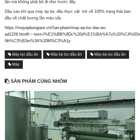
lần mà không phải bỏ đi như trước đây.
Dầu sao khi qua máy ép lọc dầu thực vật trở về 100% trạng thái ban
đầu về chất lượng lẫn màu sắc
https://mayepbungiare.vn/San-pham/may-ep-loc-dau-an-
ad1229.html#:~:text=l%E1%BB%8Dc%20d%E1%BA%A7u%20%C4%
Nh%C3%B3m%3A%20M%C3%A1y
Máy lọc dầu ăn
Máy ép lọc dầu ăn
Máy ép lọc dầu ăn
Máy
SẢN PHẨM CÙNG NHÓM