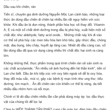
Dầu sau khi chiên, rán
Tiến sĩ, chuyên gia dinh dưỡng Nguyễn Mộc Lan cảnh báo, những loại
thức ăn dùng dầu chiên đi chiên lại nhiều lần rất nguy hiểm với sức
khỏe. Khi dầu ăn bị đun nóng, thành phần hóa học sẽ thay đổi. Vitamin
A, E và một số chất dinh dưỡng trong dầu bị phá hủy, xuất hiện một số
chất độc như aldehyde, fatty acid oxide... Những chất này khi đi vào
cơ thể sẽ phá hủy các men tiêu hóa làm khó tiêu, gây nhức đầu, chóng
mặt, đau bụng, tiêu chảy, huyết áp tăng cao. Nhiệt độ dầu càng cao, số
lần dùng dầu đã qua sử dụng càng nhiều thì chất độc hại sinh ra càng
lớn.
Không những thế, thực phẩm trong quá trình chiên rán sẽ sản sinh ra
các chất acrylamide, "Ăn nhiều sẽ ảnh hưởng đến hệ thần kinh", tiến sĩ
Lan cho biết. Dầu ăn khi tiếp xúc với oxy bên ngoài sẽ dễ bị oxy hóa,
thay đổi màu sắc, mùi vị, gây các bệnh lý mạn tính như ung thư, tiểu
đường, tim mạch... Ăn đồ chiên rán còn khiến cơ thể bị nóng, da tiết
nhiều dầu nhờn hơn và nổi mụn.
Chính vì lẽ đó dầu chiên nhiều lần cần phải dùng máy ép lọc dầu thực
vật của chúng tôi để lọc lại
Công ty HIỆP THÀNH TẤN PHÁT cung cấp máy lọc đảm bảo dầu chiên