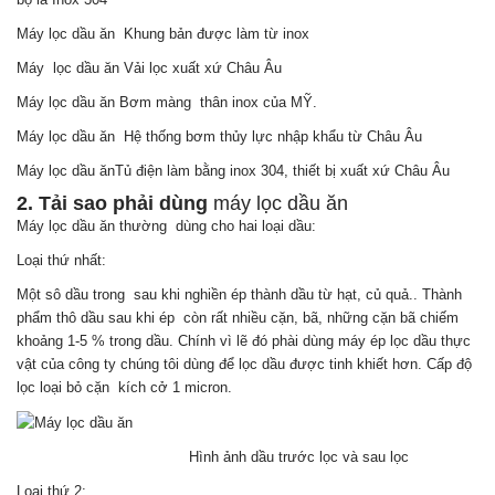
Máy lọc dầu ăn Khung bản được làm từ inox
Máy lọc dầu ăn Vải lọc xuất xứ Châu Âu
Máy lọc dầu ăn Bơm màng thân inox của MỸ.
Máy lọc dầu ăn Hệ thống bơm thủy lực nhập khẩu từ Châu Âu
Máy lọc dầu ănTủ điện làm bằng inox 304, thiết bị xuất xứ Châu Âu
2. Tải sao phải dùng
máy lọc dầu ăn
Máy lọc dầu ăn thường dùng cho hai loại dầu:
Loại thứ nhất:
Một sô dầu trong sau khi nghiền ép thành dầu từ hạt, củ quả.. Thành
phẩm thô dầu sau khi ép còn rất nhiều cặn, bã, những cặn bã chiếm
khoảng 1-5 % trong dầu. Chính vì lẽ đó phài dùng máy ép lọc dầu thực
vật của công ty chúng tôi dùng để lọc dầu được tinh khiết hơn. Cấp độ
lọc loại bỏ cặn kích cở 1 micron.
Hình ảnh dầu trước lọc và sau lọc
Loại thứ 2: