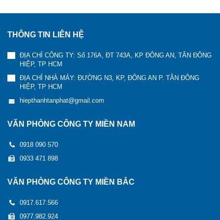
THÔNG TIN LIÊN HỆ
ĐỊA CHỈ CÔNG TY: Số 176A, ĐT 743A, KP ĐÔNG AN, TÂN ĐÔNG
HIỆP, TP HCM
ĐỊA CHỈ NHÀ MÁY: ĐƯỜNG N3, KP, ĐÔNG AN P. TÂN ĐÔNG
HIỆP, TP HCM
hiepthanhtanphat@gmail.com
VĂN PHÒNG CÔNG TY MIỀN NAM
0918 090 570
0933 471 898
VĂN PHÒNG CÔNG TY MIỀN BẮC
0917.617.566
0977.982.924