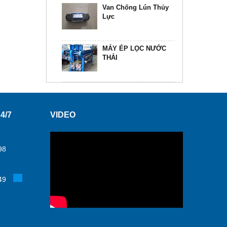
Van Chống Lún Thủy
Lực
MÁY ÉP LỌC NƯỚC
THẢI
Máy Ép Bùn Băng Tải
1500
4/7
VIDEO
Máy Ép Bùn Băng Tải
800
98
Máy Ép Bùn Băng Tải
49
500
Chế Tạo Máy Ép Bùn