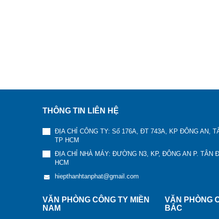
THÔNG TIN LIÊN HỆ
ĐỊA CHỈ CÔNG TY: Số 176A, ĐT 743A, KP ĐÔNG AN, 
TP HCM
ĐỊA CHỈ NHÀ MÁY: ĐƯỜNG N3, KP, ĐÔNG AN P. TÂN 
HCM
hiepthanhtanphat@gmail.com
VĂN PHÒNG CÔNG TY MIỀN
VĂN PHÒNG C
NAM
BẮC