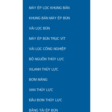
Máy Ép Bùn Băng Tải
MÁY ÉP LỌC KHUNG BẢN
500
KHUNG BẢN MÁY ÉP BÙN
Chế Tạo Máy Ép Bùn
VẢI LỌC BÙN
MÁY ÉP BÙN TRỤC VÍT
Máy Ép Bùn Băng Tải
VẢI LỌC CÔNG NGHIỆP
BỘ NGUỒN THỦY LỰC
Máy Ép Bùn Bản Lọc
XILANH THỦY LỰC
BƠM MÀNG
Máy Ép Bùn Bình Dương
VAN THỦY LỰC
ĐẦU BƠM THỦY LỰC
Máy Ép Bùn Khung Bản
BĂNG TẢI ÉP BÙN
Tròn