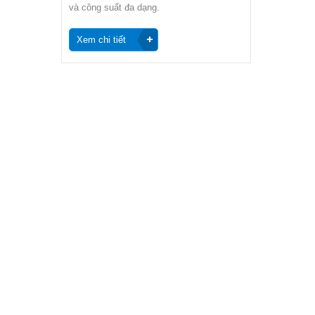
và công suất đa dạng.
Chi tiết xin liên hệ: 0933 471...
Xem chi tiết