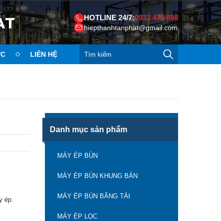
HOTLINE 24/7:
0933 471 898
hiepthanhtanphat@gmail.com
ỨC
LIÊN HỆ
Danh mục sản phẩm
MÁY ÉP BÙN
MÁY ÉP BÙN KHUNG BẢN
MÁY ÉP BÙN BĂNG TẢI
y ép.
MÁY ÉP LỌC