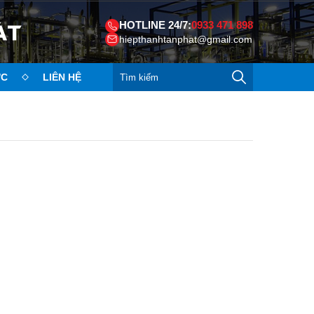
HOTLINE 24/7:
0933 471 898
hiepthanhtanphat@gmail.com
ỨC
LIÊN HỆ