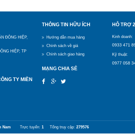
THÔNG TIN HỮU ÍCH
HỖ TRỢ 2
Kinh doanh:
TÂN ĐÔNG HIỆP,
Hướng dẫn mua hàng
0933 471 8
Chính sách về giá
ĐÔNG HIỆP, TP
Chính sách giao hàng
Kỹ thuật:
0977 058 3
MẠNG CHIA SẺ
ÔNG TY MIỀN
n Nam
Trực tuyến:
1
Tổng truy cập:
279576