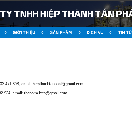
GIỚI THIỆU
SẢN PHẨM
DỊCH VỤ
TIN T
0933 471 898, email: hiepthanhtanphat@gmail.com
982 924, email: thanhtm.http@gmail.com