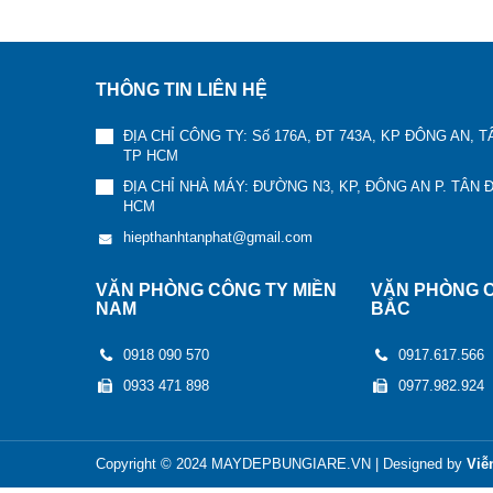
THÔNG TIN LIÊN HỆ
ĐỊA CHỈ CÔNG TY: Số 176A, ĐT 743A, KP ĐÔNG AN, 
TP HCM
ĐỊA CHỈ NHÀ MÁY: ĐƯỜNG N3, KP, ĐÔNG AN P. TÂN 
HCM
hiepthanhtanphat@gmail.com
VĂN PHÒNG CÔNG TY MIỀN
VĂN PHÒNG C
NAM
BẮC
0918 090 570
0917.617.566
0933 471 898
0977.982.924
Copyright © 2024
MAYDEPBUNGIARE.VN
|
Designed by
Viễ