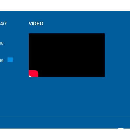
4/7
VIDEO
98
49