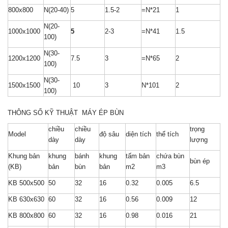
800x800
N(20-40)
5
1.5-2
=N*21
1
N(20-
1000x1000
5
2-3
=N*41
1.5
100)
N(30-
1200x1200
7.5
3
=N*65
2
100)
N(30-
1500x1500
10
3
N*101
2
100)
THÔNG SỐ KỸ THUẬT MÁY ÉP BÙN
chiều
chiều
trọng
Model
độ sâu
diện tích
thể tích
dày
dày
lượng
Khung bản
khung
bánh
khung
tấm bản
chứa bùn
bùn ép
(KB)
bản
bùn
bản
m2
m3
KB 500x500
50
32
16
0.32
0.005
6.5
KB 630x630
60
32
16
0.56
0.009
12
KB 800x800
60
32
16
0.98
0.016
21