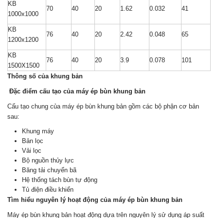
KB
70
40
20
1.62
0.032
41
1000x1000
KB
76
40
20
2.42
0.048
65
1200x1200
KB
76
40
20
3.9
0.078
101
1500X1500
Thông số của khung bản
Đặc điểm cấu tạo của máy ép bùn khung bản
Cấu tạo chung của máy ép bùn khung bản gồm các bộ phận cơ bản
sau:
Khung máy
Bản lọc
Vải lọc
Bộ nguồn thủy lực
Băng tải chuyển bã
Hệ thống tách bùn tự động
Tủ điện điều khiển
Tìm hiểu nguyên lý hoạt động của máy ép bùn khung bản
Máy ép bùn khung bản hoạt động dựa trên nguyên lý sử dụng áp suất