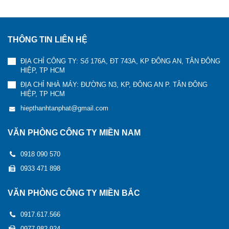
THÔNG TIN LIÊN HỆ
ĐỊA CHỈ CÔNG TY: Số 176A, ĐT 743A, KP ĐÔNG AN, TÂN ĐÔNG
HIỆP, TP HCM
ĐỊA CHỈ NHÀ MÁY: ĐƯỜNG N3, KP, ĐÔNG AN P. TÂN ĐÔNG
HIỆP, TP HCM
hiepthanhtanphat@gmail.com
VĂN PHÒNG CÔNG TY MIỀN NAM
0918 090 570
0933 471 898
VĂN PHÒNG CÔNG TY MIỀN BẮC
0917.617.566
0977.982.924