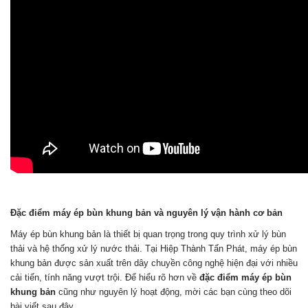
Đặc điểm máy ép bùn khung bản và nguyên lý vận hành cơ bản
Máy ép bùn khung bản là thiết bị quan trọng trong quy trình xử lý bùn
thải và hệ thống xử lý nước thải. Tại Hiệp Thành Tấn Phát, máy ép bùn
khung bản được sản xuất trên dây chuyền công nghệ hiện đại với nhiều
cải tiến, tính năng vượt trội. Để hiểu rõ hơn về
đặc điểm máy ép bùn
khung bản
cũng như nguyên lý hoạt động, mời các bạn cùng theo dõi
bài viết sau đây.