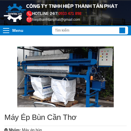
HOTLINE 24/7:
0933 471 898
hiepthanhtanphat@gmail.com
Menu
Máy Ép Bùn Cần Thơ
Nhóm:
Máy ép bùn