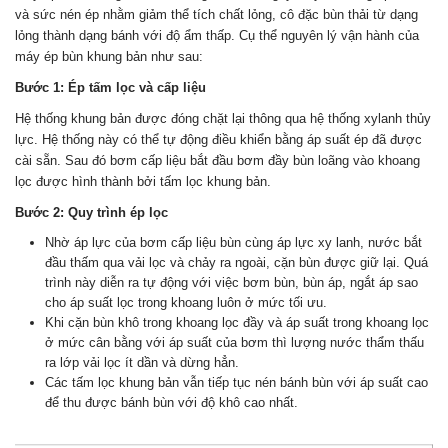
và sức nén ép nhằm giảm thể tích chất lỏng, cô đặc bùn thải từ dạng
lỏng thành dạng bánh với độ ẩm thấp. Cụ thể nguyên lý vận hành của
máy ép bùn khung bản như sau:
Bước 1: Ép tấm lọc và cấp liệu
Hệ thống khung bản được đóng chặt lại thông qua hệ thống xylanh thủy
lực. Hệ thống này có thể tự động điều khiển bằng áp suất ép đã được
cài sẵn. Sau đó bơm cấp liệu bắt đầu bơm đầy bùn loãng vào khoang
lọc được hình thành bởi tấm lọc khung bản.
Bước 2: Quy trình ép lọc
Nhờ áp lực của bơm cấp liệu bùn cùng áp lực xy lanh, nước bắt
đầu thấm qua vải lọc và chảy ra ngoài, cặn bùn được giữ lại. Quá
trình này diễn ra tự động với việc bơm bùn, bùn áp, ngắt áp sao
cho áp suất lọc trong khoang luôn ở mức tối ưu.
Khi cặn bùn khô trong khoang lọc đầy và áp suất trong khoang lọc
ở mức cân bằng với áp suất của bơm thì lượng nước thẩm thấu
ra lớp vải lọc ít dần và dừng hẳn.
Các tấm lọc khung bản vẫn tiếp tục nén bánh bùn với áp suất cao
để thu được bánh bùn với độ khô cao nhất.