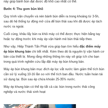
này giúp bánh bùn đạt được độ khô cao nhất có thể.
Bước 4: Thu gom bùn khô
Quy trình vận chuyển và nén bánh bùn diễn ra trong khoảng từ 3-5h,
sau đó hệ thống tự động mở cửa để bùn thải sau khi đã được ép tách
nước ra ngoài.
Cuối cùng, khâu lấy bùn ra khỏi máy có thể được thực hiện bằng tay
hoặc tự động trước khi máy ép vận hành mẻ bùn thải tiếp theo.
Như vậy, Hiệp Thành Tấn Phát vừa giúp bạn tìm hiểu
đặc điểm máy
ép bùn khung bản
chi tiết nhất. Kèm theo đó là nguyên lý vận hành cơ
bản của thiết bị. Mong rằng những thông tin này sẽ giúp ích cho bạn
trong quá trình nghiên cứu lắp đặt máy ép bùn khung bản.
Máy ép bùn khung bản mục đích ép lọc vắt nước làm giảm thể tích bùn
cần sử lý xuống 10-16 lần so với thể tích ban đầu. Nước tuần hoàn tái
sử dụng lại. Bùn sau ép chứa khoản 25-35% nước.
Máy ép khung bản có thể ép tất cả các bùn trong nước thải công
nghiệp và nước thải sinh hoạt