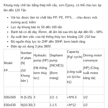
Khung máy chế tác bằng thép kết cấu, sơn Epoxy, có thể chịu lực ép
lên đến 120 Tấn
Vải lọc được làm từ chất liệu PP, PE, PPS,… chịu được môi
trường acid, kiềm
Lực ép khung bản từ 50 đến 100 tấn.
Bánh bã có độ dày 35mm, độ ẩm bã sau khi ép đạt đến 65 – 68%.
Áp suất làm việc của hệ thống thủy lực khoảng 120 -210 bar.
Bộ nguồn thủy lực từ 2HP đến 30HP, bơm bánh răng
Điện áp sử dụng 3 pha 380V.
Capacity
Number
Hydraulic
Diapharm
Driving motor
(Kg/ cycle)
of plate
pump (HP)
pump
convenyor
Model
(N)
(INCHES)
(Hệ thống
(HP) (Công
FP…………
(Số
(công suất
bơm thủy
(Bơm
suất motor
Khung
xử lý/chu
lực)
màng)
băng tải)
bản )
kỳ)
500x500
N (5-25)
3
1/2 -1
=N*6.5
1/2
630x630
N(10-30)
3
1-1.5
=N*12
1/2