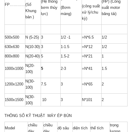
(Hệ thống
(HP) (Công
FP…………
(Số
(công suất
bơm thủy
(Bơm
suất motor
Khung
xử lý/chu
lực)
màng)
băng tải)
bản )
kỳ)
500x500
N (5-25)
3
1/2 -1
=N*6.5
1/2
630x630
N(10-30)
3
1-1.5
=N*12
1/2
800x800
N(20-40)
5
1.5-2
=N*21
1
N(20-
1000x1000
5
2-3
=N*41
1.5
100)
N(30-
1200x1200
7.5
3
=N*65
2
100)
N(30-
1500x1500
10
3
N*101
2
100)
THÔNG SỐ KỸ THUẬT MÁY ÉP BÙN
chiều
chiều
trọng
Model
độ sâu
diện tích
thể tích
dày
dày
lượng