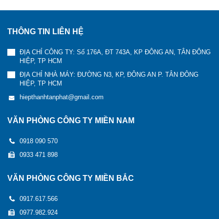
THÔNG TIN LIÊN HỆ
ĐỊA CHỈ CÔNG TY: Số 176A, ĐT 743A, KP ĐÔNG AN, TÂN ĐÔNG
HIỆP, TP HCM
ĐỊA CHỈ NHÀ MÁY: ĐƯỜNG N3, KP, ĐÔNG AN P. TÂN ĐÔNG
HIỆP, TP HCM
hiepthanhtanphat@gmail.com
VĂN PHÒNG CÔNG TY MIỀN NAM
0918 090 570
0933 471 898
VĂN PHÒNG CÔNG TY MIỀN BẮC
0917.617.566
0977.982.924