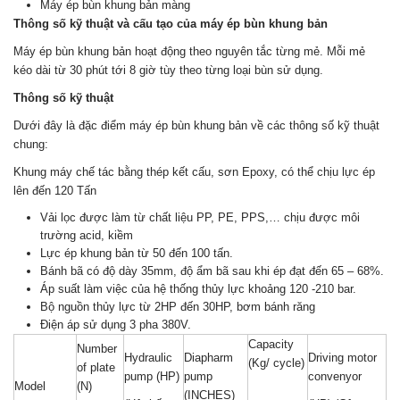
Máy ép bùn khung bản màng
Thông số kỹ thuật và cấu tạo của máy ép bùn khung bản
Máy ép bùn khung bản hoạt động theo nguyên tắc từng mẻ. Mỗi mẻ
kéo dài từ 30 phút tới 8 giờ tùy theo từng loại bùn sử dụng.
Thông số kỹ thuật
Dưới đây là đặc điểm máy ép bùn khung bản về các thông số kỹ thuật
chung:
Khung máy chế tác bằng thép kết cấu, sơn Epoxy, có thể chịu lực ép
lên đến 120 Tấn
Vải lọc được làm từ chất liệu PP, PE, PPS,… chịu được môi
trường acid, kiềm
Lực ép khung bản từ 50 đến 100 tấn.
Bánh bã có độ dày 35mm, độ ẩm bã sau khi ép đạt đến 65 – 68%.
Áp suất làm việc của hệ thống thủy lực khoảng 120 -210 bar.
Bộ nguồn thủy lực từ 2HP đến 30HP, bơm bánh răng
Điện áp sử dụng 3 pha 380V.
Capacity
Number
Hydraulic
Diapharm
Driving motor
(Kg/ cycle)
of plate
pump (HP)
pump
convenyor
Model
(N)
(INCHES)