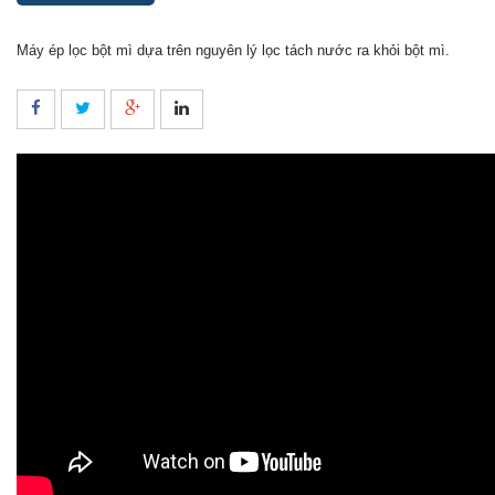
Máy ép lọc bột mì dựa trên nguyên lý lọc tách nước ra khỏi bột mì.