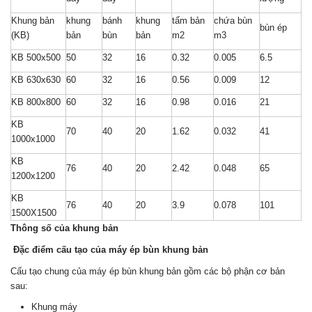
Khung bản
khung
bánh
khung
tấm bản
chứa bùn
bùn ép
(KB)
bản
bùn
bản
m2
m3
KB 500x500
50
32
16
0.32
0.005
6.5
KB 630x630
60
32
16
0.56
0.009
12
KB 800x800
60
32
16
0.98
0.016
21
KB
70
40
20
1.62
0.032
41
1000x1000
KB
76
40
20
2.42
0.048
65
1200x1200
KB
76
40
20
3.9
0.078
101
1500X1500
Thông số của khung bản
Đặc điểm cấu tạo của máy ép bùn khung bản
Cấu tạo chung của máy ép bùn khung bản gồm các bộ phận cơ bản
sau:
Khung máy