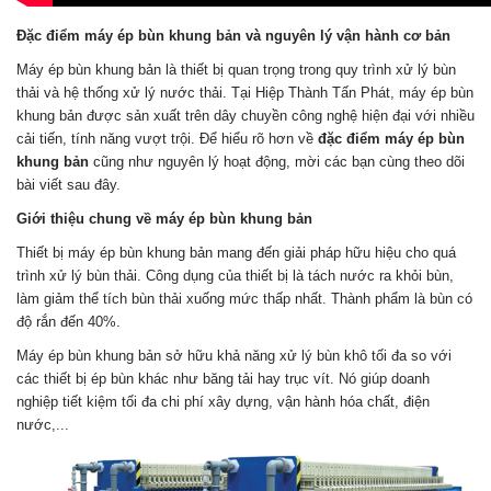
Đặc điểm máy ép bùn khung bản và nguyên lý vận hành cơ bản
Máy ép bùn khung bản là thiết bị quan trọng trong quy trình xử lý bùn
thải và hệ thống xử lý nước thải. Tại Hiệp Thành Tấn Phát, máy ép bùn
khung bản được sản xuất trên dây chuyền công nghệ hiện đại với nhiều
cải tiến, tính năng vượt trội. Để hiểu rõ hơn về
đặc điểm máy ép bùn
khung bản
cũng như nguyên lý hoạt động, mời các bạn cùng theo dõi
bài viết sau đây.
Giới thiệu chung về máy ép bùn khung bản
Thiết bị máy ép bùn khung bản mang đến giải pháp hữu hiệu cho quá
trình xử lý bùn thải. Công dụng của thiết bị là tách nước ra khỏi bùn,
làm giảm thể tích bùn thải xuống mức thấp nhất. Thành phẩm là bùn có
độ rắn đến 40%.
Máy ép bùn khung bản sở hữu khả năng xử lý bùn khô tối đa so với
các thiết bị ép bùn khác như băng tải hay trục vít. Nó giúp doanh
nghiệp tiết kiệm tối đa chi phí xây dựng, vận hành hóa chất, điện
nước,...