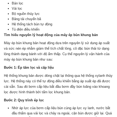
Bản lọc
Vải lọc
Bộ nguồn thủy lực
Băng tải chuyển bã
Hệ thống tách bùn tự động
Tủ điện điều khiển
Tìm hiểu nguyên lý hoạt động của máy ép bùn khung bản
Máy ép bùn khung bản hoạt động dựa trên nguyên lý sử dụng áp suất
và sức nén ép nhằm giảm thể tích chất lỏng, cô đặc bùn thải từ dạng
lỏng thành dạng bánh với độ ẩm thấp. Cụ thể nguyên lý vận hành của
máy ép bùn khung bản như sau:
Bước 1: Ép tấm lọc và cấp liệu
Hệ thống khung bản được đóng chặt lại thông qua hệ thống xylanh thủy
lực. Hệ thống này có thể tự động điều khiển bằng áp suất ép đã được
cài sẵn. Sau đó bơm cấp liệu bắt đầu bơm đầy bùn loãng vào khoang
lọc được hình thành bởi tấm lọc khung bản.
Bước 2: Quy trình ép lọc
Nhờ áp lực của bơm cấp liệu bùn cùng áp lực xy lanh, nước bắt
đầu thấm qua vải lọc và chảy ra ngoài, cặn bùn được giữ lại. Quá