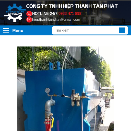
HOTLINE 24/7:
0933 471 898
hiepthanhtanphat@gmail.com
Menu